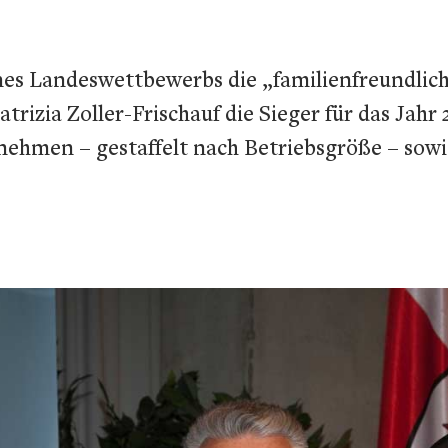
s Landeswettbewerbs die „familienfreundlichs
trizia Zoller-Frischauf die Sieger für das Jah
nehmen – gestaffelt nach Betriebsgröße – sowie