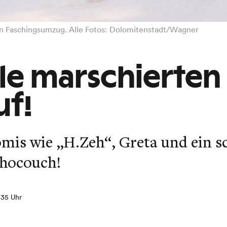
n Faschingsumzug. Alle Fotos: Dolomitenstadt/Wagner
le marschierten
uf!
mis wie „H.Zeh“, Greta und ein s
chocouch!
:35 Uhr