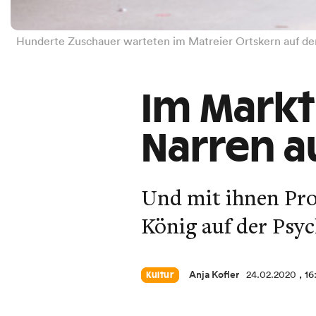
Hunderte Zuschauer warteten im Matreier Ortskern auf de
Im Markt
Narren a
Und mit ihnen Pro
König auf der Psy
Anja Kofler
24.02.2020
, 16
Kultur