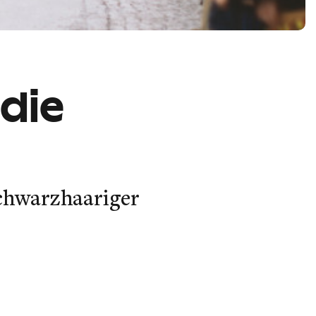
 die
chwarzhaariger