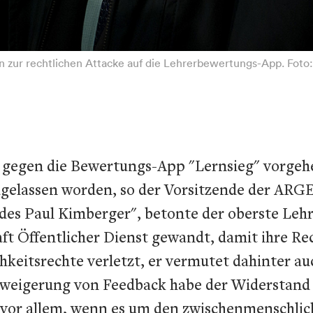
n zur rechtlichen Attacke auf die Lehrerbewertungs-App. Foto
ch gegen die Bewertungs-App "Lernsieg" vorge
zugelassen worden, so der Vorsitzende der ARG
 des Paul Kimberger", betonte der oberste Lehr
t Öffentlicher Dienst gewandt, damit ihre Re
keitsrechte verletzt, er vermutet dahinter auc
gerung von Feedback habe der Widerstand nicht
- vor allem, wenn es um den zwischenmenschlich