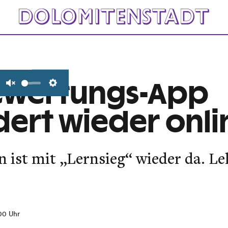
ewertungs-App
Unmute
Settings
ert wieder onli
 ist mit „Lernsieg“ wieder da. L
:00 Uhr