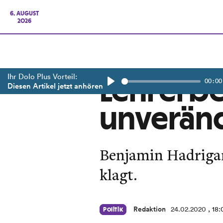
6. AUGUST
2026
Ihr Dolo Plus Vorteil:
00:00
Lehrerb
Diesen Artikel jetzt anhören
Play
unveränd
Benjamin Hadrigan
klagt.
Redaktion
24.02.2020
, 18
Politik