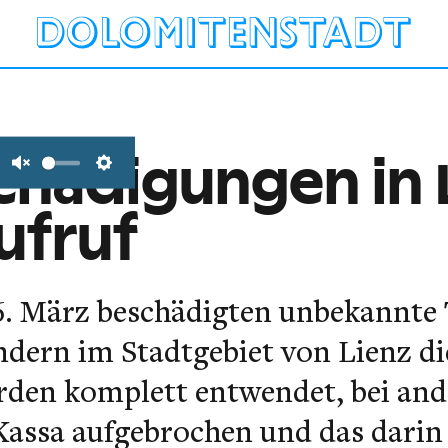
hädigungen in L
Unmute
Settings
ufruf
16. März beschädigten unbekannte 
ndern im Stadtgebiet von Lienz d
den komplett entwendet, bei ande
Kassa aufgebrochen und das darin 