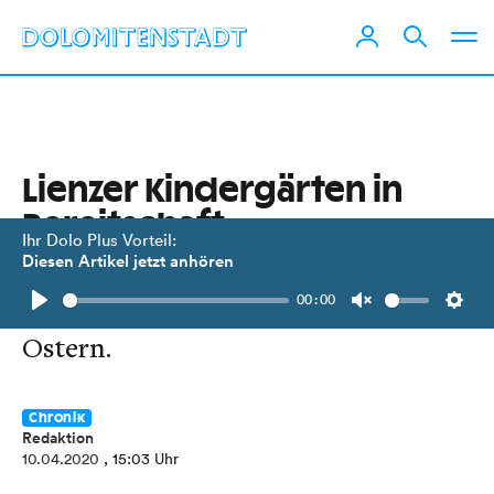
Lienzer Kindergärten in
Bereitschaft
Ihr Dolo Plus Vorteil:
Diesen Artikel jetzt anhören
Nach Lockerung der Quarantäne
00:00
rechnet man mit mehr Kindern nach
Play
Unmute
Setti
Ostern.
Chronik
Redaktion
10.04.2020
, 15:03 Uhr