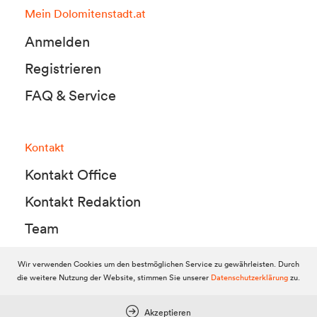
Mein Dolomitenstadt.at
Anmelden
Registrieren
FAQ & Service
Kontakt
Kontakt Office
Kontakt Redaktion
Team
Wir verwenden Cookies um den bestmöglichen Service zu gewährleisten. Durch
die weitere Nutzung der Website, stimmen Sie unserer
Datenschutzerklärung
zu.
© 2010-2026 Dolomitenstadt.at
Dolomitenstadt Media KG, Dolomitenstraße 1 / 7. Stock, 9900 Lienz,
Tel.:
04852 700500
Akzeptieren