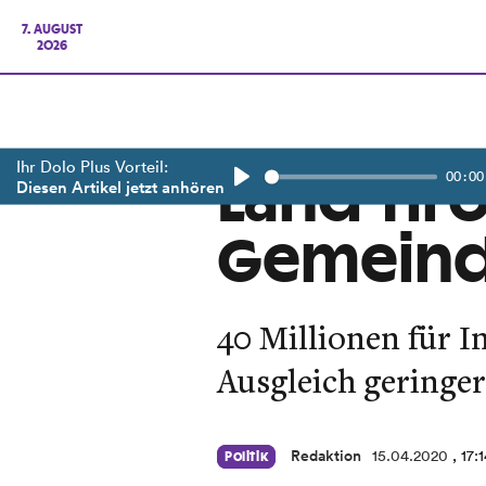
7. AUGUST
2026
Ihr Dolo Plus Vorteil:
00:00
Land Tir
Diesen Artikel jetzt anhören
Play
Gemeinde
40 Millionen für 
Ausgleich geringe
Redaktion
15.04.2020
, 17:
Politik