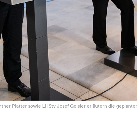
nther Platter sowie LHStv Josef Geisler erläutern die geplant