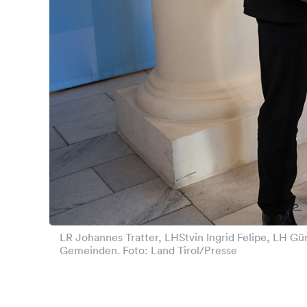
LR Johannes Tratter, LHStvin Ingrid Felipe, LH Gü
Gemeinden. Foto: Land Tirol/Presse