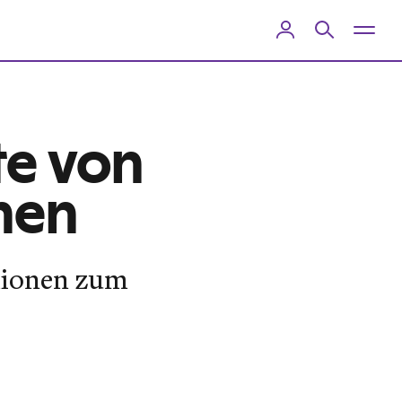
te von
nen
llionen zum