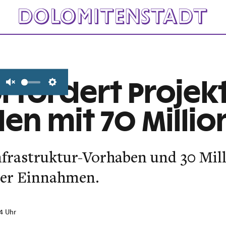
ol fördert Projek
Unmute
Settings
n mit 70 Millio
Infrastruktur-Vorhaben und 30 Mi
rer Einnahmen.
14 Uhr