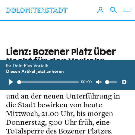
Lienz: Bozener Platz über
Nacht für den Verkehr
Ihr Dolo Plus Vorteil:
gesperrt
Diesen Artikel jetzt anhören
00:00
Die Bauarbeiten am Bahnhof Lienz
Play
Unmute
Setti
und an der neuen Unterführung in
die Stadt bewirken von heute
Mittwoch, 21.00 Uhr, bis morgen
Donnerstag, 5:00 Uhr früh, eine
Totalsperre des Bozener Platzes.