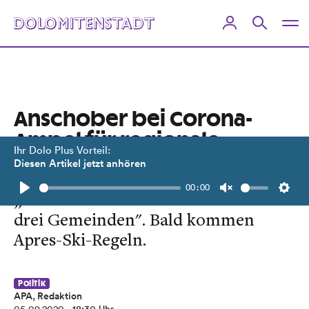
Anschober bei Corona-
Ampel für regionale
Ihr Dolo Plus Vorteil:
Differenzierung
Diesen Artikel jetzt anhören
00:00
„Das kann ein halber Bezirk sein oder
Play
Unmute
Setti
drei Gemeinden". Bald kommen
Apres-Ski-Regeln.
Politik
APA, Redaktion