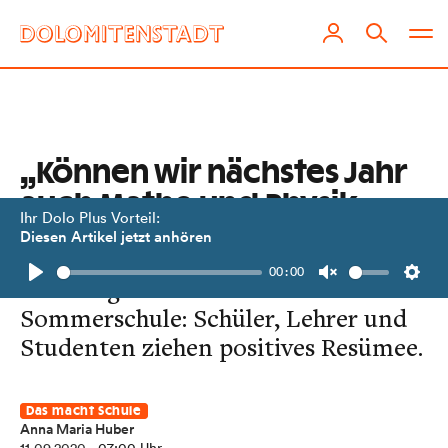
„Können wir nächstes Jahr
auch Mathe und Physik
Ihr Dolo Plus Vorteil:
machen?“
Diesen Artikel jetzt anhören
00:00
Lokalaugenschein in der
Play
Unmute
Setti
Sommerschule: Schüler, Lehrer und
Studenten ziehen positives Resümee.
Das macht Schule
Anna Maria Huber