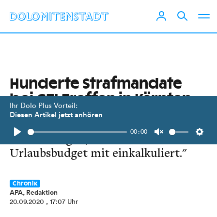
Hunderte Strafmandate
bei GTI-Treffen in Kärnten
Ihr Dolo Plus Vorteil:
Diesen Artikel jetzt anhören
Kommentar der Polizei: "Die Strafen,
00:00
die sie kriegen, sind im
Play
Unmute
Setti
Urlaubsbudget mit einkalkuliert."
Chronik
APA, Redaktion
20.09.2020
, 17:07 Uhr