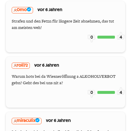
Omo
vor 6 Jahren
Strafen und den Fetzn für längere Zeit abnehmen, das tut
am meisten weh!
0
4
roli72
vor 6 Jahren
Warum hots bei da Wiesneröffnung a ALKOHOLVERBOT
gebn? Geht des bei uns nit a?
0
4
miraculix
vor 6 Jahren