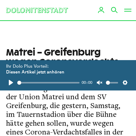
Matrei – Greifenburg
wegen Coronaverdachts
Ihr Dolo Plus Vorteil:
abgesagt
Diesen Artikel jetzt anhören
00:00
Die Unterliga West-Partie zwischen
Play
Unmute
Setti
der Union Matrei und dem SV
Greifenburg, die gestern, Samstag,
im Tauernstadion über die Bühne
hätte gehen sollen, wurde wegen
eines Corona-Verdachtsfalles in der