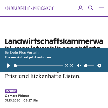
Landwirtschaftskammerwa
hl: Wer ist wahlberechtigt?
Ihr Dolo Plus Vorteil:
Diesen Artikel jetzt anhören
Wahlverzeichnis liegt auf. Grüne
00:00
Bauernvertreter klagen über kurze
Play
Unmute
Setti
Frist und lückenhafte Listen.
Politik
Gerhard Pirkner
31.10.2020
, 09:27 Uhr