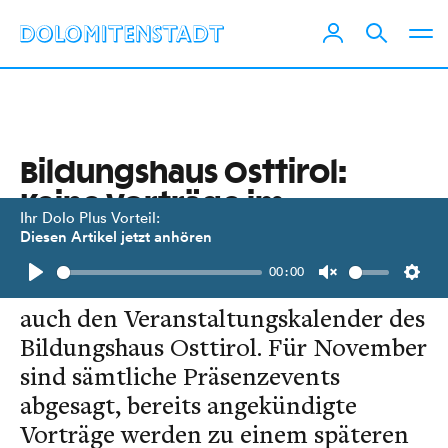
Bildungshaus Osttirol:
Keine Vorträge im
Ihr Dolo Plus Vorteil:
November
Diesen Artikel jetzt anhören
00:00
Der zweite Corona-Lockdown trifft
Play
Unmute
Setti
auch den Veranstaltungskalender des
Bildungshaus Osttirol. Für November
sind sämtliche Präsenzevents
abgesagt, bereits angekündigte
Vorträge werden zu einem späteren