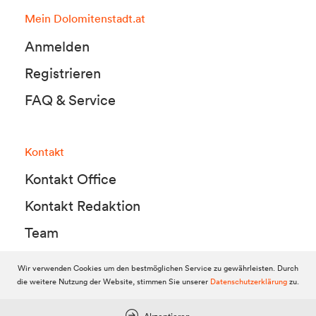
Mein Dolomitenstadt.at
Anmelden
Registrieren
FAQ & Service
Kontakt
Kontakt Office
Kontakt Redaktion
Team
Wir verwenden Cookies um den bestmöglichen Service zu gewährleisten. Durch
die weitere Nutzung der Website, stimmen Sie unserer
Datenschutzerklärung
zu.
© 2010-2026 Dolomitenstadt.at
Dolomitenstadt Media KG, Dolomitenstraße 1 / 7. Stock, 9900 Lienz,
Tel.:
04852 700500