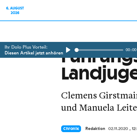
6. AUGUST
2026
Ihr Dolo Plus Vorteil:
00:00
Führungs
Diesen Artikel jetzt anhören
Play
Landjug
Clemens Girstmair
und Manuela Leite
Redaktion
02.11.2020
, 12
Chronik