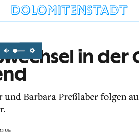
wechsel in der O
Unmute
Settings
end
 und Barbara Preßlaber folgen au
r.
:13 Uhr