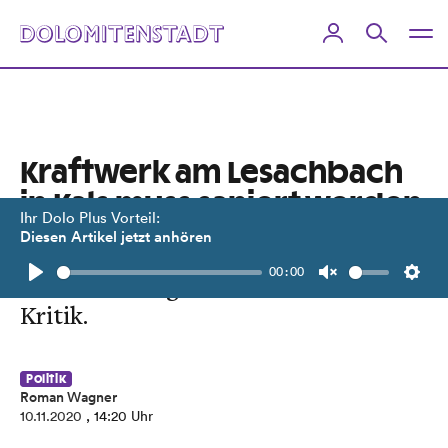
Kraftwerk am Lesachbach
in Kals muss saniert werden
Ihr Dolo Plus Vorteil:
Diesen Artikel jetzt anhören
Hochwasser beschädigte Anlagen zur
00:00
Wasserfassung. WWF übt scharfe
Play
Unmute
Setti
Kritik.
Politik
Roman Wagner
10.11.2020
, 14:20 Uhr