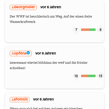
Georgmeier
vor 6 Jahren
Der WWF ist heuchlerisch am Weg. Auf der einen Seite
Wasserkraftwerk
7
5
opfena
vor 6 Jahren
interessant wieviel blödsinn der wwf und die fritzler
schreiben!
12
13
atomsix
vor 6 Jahren
Wenn man sich bei solchen Anlagen ein bisschen