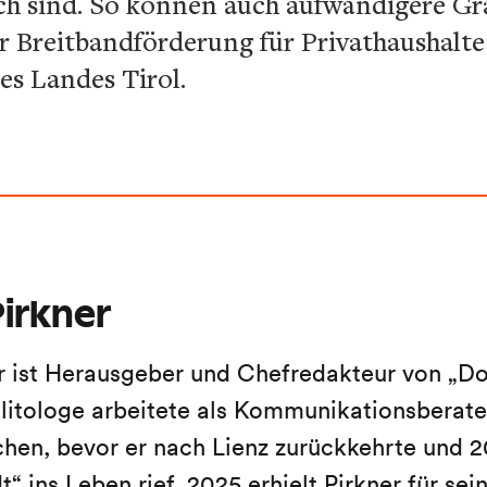
h sind. So können auch aufwändigere Gr
ur Breitbandförderung für Privathaushalte
es Landes Tirol.
irkner
r ist Herausgeber und Chefredakteur von „Do
litologe arbeitete als Kommunikationsberater
en, bevor er nach Lienz zurückkehrte und 2
“ ins Leben rief. 2025 erhielt Pirkner für sein