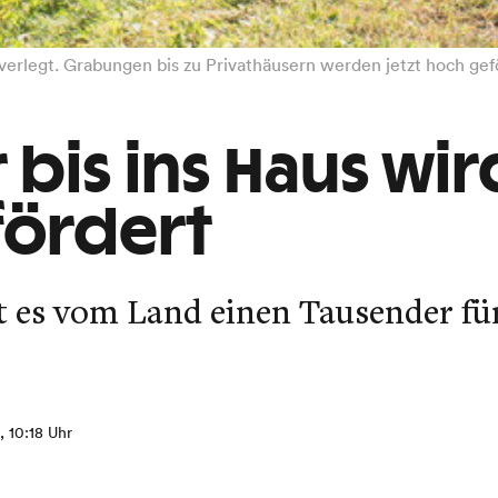
verlegt. Grabungen bis zu Privathäusern werden jetzt hoch gef
 bis ins Haus wir
fördert
t es vom Land einen Tausender für
, 10:18 Uhr