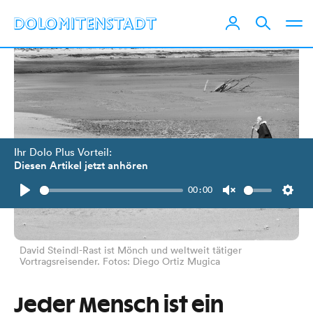
Ihr Dolo Plus Vorteil:
Diesen Artikel jetzt anhören
00:00
Play
Unmute
Setti
David Steindl-Rast ist Mönch und weltweit tätiger
Vortragsreisender. Fotos: Diego Ortiz Mugica
Jeder Mensch ist ein