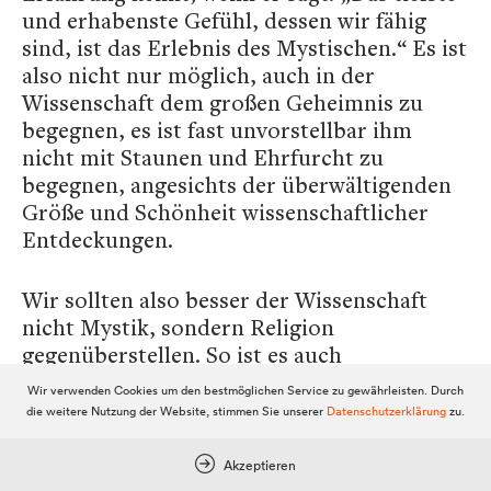
und erhabenste Gefühl, dessen wir fähig
sind, ist das Erlebnis des Mystischen.“ Es ist
also nicht nur möglich, auch in der
Wissenschaft dem großen Geheimnis zu
begegnen, es ist fast unvorstellbar ihm
nicht mit Staunen und Ehrfurcht zu
begegnen, angesichts der überwältigenden
Größe und Schönheit wissenschaftlicher
Entdeckungen.
Wir sollten also besser der Wissenschaft
nicht Mystik, sondern Religion
gegenüberstellen. So ist es auch
gebräuchlich. Wissenschaft und Religion ist
Wir verwenden Cookies um den bestmöglichen Service zu gewährleisten. Durch
freilich etwas ungenau ausgedrückt – von
die weitere Nutzung der Website, stimmen Sie unserer
Datenschutzerklärung
zu.
„mystischer (also auf Erfahrung
gegründete) Theologie und
Akzeptieren