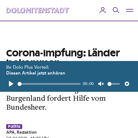
Corona-Impfung: Länder
bekommen
Ihr Dolo Plus Vorteil:
Verantwortung
Diesen Artikel jetzt anhören
00:00
Der Bund liefert lediglich die Dosen.
Play
Unmute
Setti
Burgenland fordert Hilfe vom
Bundesheer.
Politik
APA, Redaktion