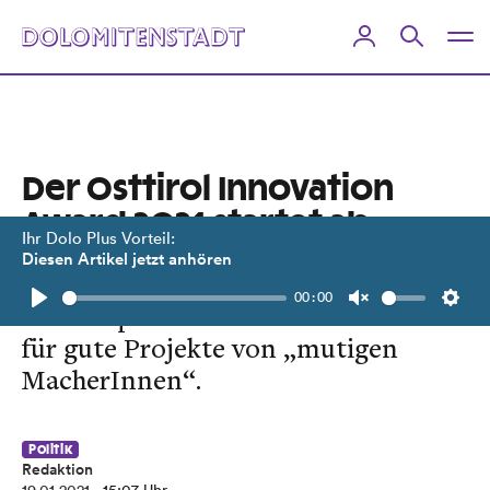
Der Osttirol Innovation
Award 2021 startet ab
Ihr Dolo Plus Vorteil:
sofort
Diesen Artikel jetzt anhören
00:00
Bis 16. April dauert die Einreichfrist
Play
Unmute
Setti
für gute Projekte von „mutigen
MacherInnen“.
Politik
Redaktion