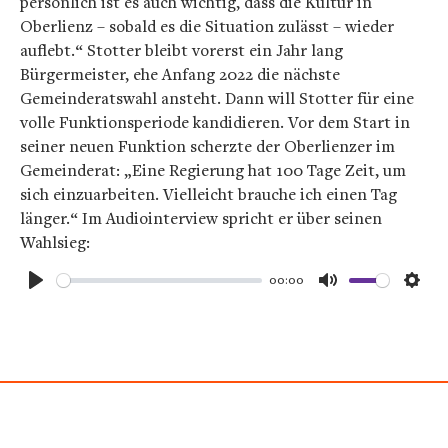
persönlich ist es auch wichtig, dass die Kultur in
Oberlienz – sobald es die Situation zulässt – wieder
auflebt.“ Stotter bleibt vorerst ein Jahr lang
Bürgermeister, ehe Anfang 2022 die nächste
Gemeinderatswahl ansteht. Dann will Stotter für eine
volle Funktionsperiode kandidieren. Vor dem Start in
seiner neuen Funktion scherzte der Oberlienzer im
Gemeinderat: „Eine Regierung hat 100 Tage Zeit, um
sich einzuarbeiten. Vielleicht brauche ich einen Tag
länger.“ Im Audiointerview spricht er über seinen
Wahlsieg:
00:00
Play
Mute
Sett