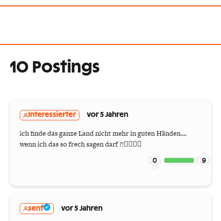
10 Postings
Interessierter
vor 5 Jahren
ich finde das ganze Land nicht mehr in guten Händen....
wenn ich das so frech sagen darf ?!🤷‍♂️🤦‍♂️
0
9
senf
vor 5 Jahren