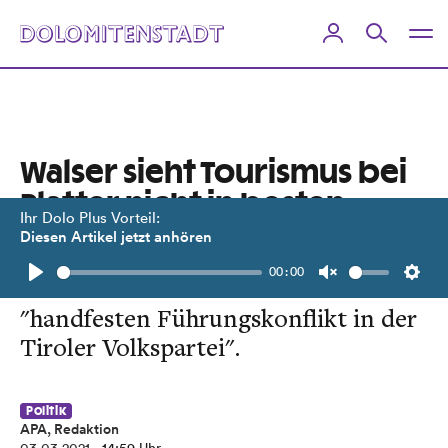
Walser sieht Tourismus bei
Platter nicht in besten
Ihr Dolo Plus Vorteil:
Händen
Diesen Artikel jetzt anhören
00:00
SP-Chef Dornauer wittert
Play
Unmute
Setti
"handfesten Führungskonflikt in der
Tiroler Volkspartei".
Politik
APA, Redaktion