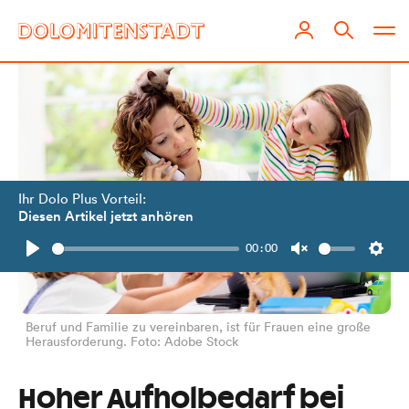
Ihr Dolo Plus Vorteil:
Diesen Artikel jetzt anhören
00:00
Play
Unmute
Setti
Beruf und Familie zu vereinbaren, ist für Frauen eine große
Herausforderung. Foto: Adobe Stock
Hoher Aufholbedarf bei