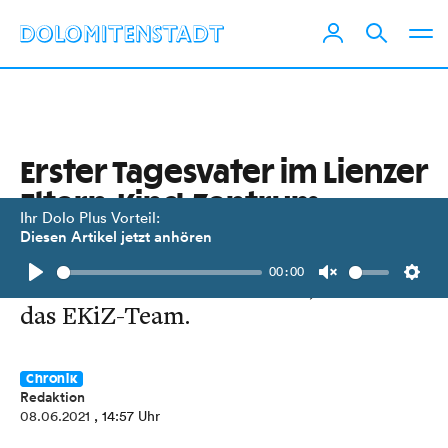
Erster Tagesvater im Lienzer
Eltern-Kind-Zentrum
Ihr Dolo Plus Vorteil:
Diesen Artikel jetzt anhören
Albert Pfattner, dreifacher
00:00
Familienvater aus Tristach, verstärkt
Play
Unmute
Setti
das EKiZ-Team.
Chronik
Redaktion
08.06.2021
, 14:57 Uhr