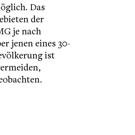
öglich. Das
ebieten der
MG je nach
er jenen eines 30-
evölkerung ist
vermeiden,
beobachten.