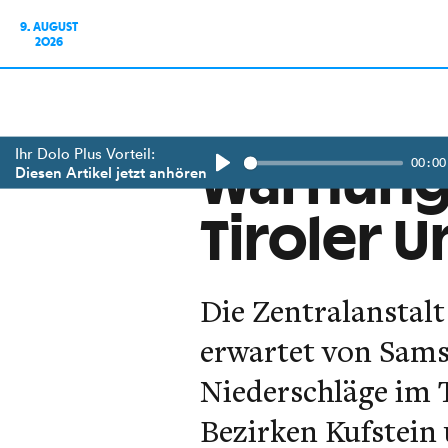
9. AUGUST
2026
Ihr Dolo Plus Vorteil:
00:00
Warnung:
Diesen Artikel jetzt anhören
Play
Tiroler 
Die Zentralansta
erwartet von Sams
Niederschläge im 
Bezirken Kufstein 