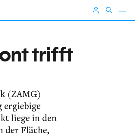
nt trifft
mik (ZAMG)
 ergiebige
t liege in den
n der Fläche,