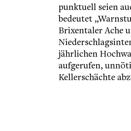
punktuell seien a
bedeutet „Warnstu
Brixentaler Ache 
Niederschlagsinten
jährlichen Hochwas
aufgerufen, unnöt
Kellerschächte ab