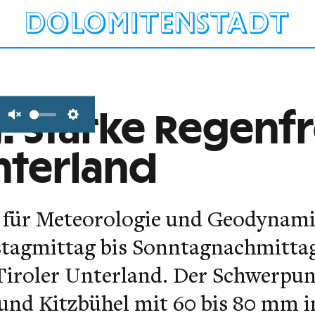
 Starke Regenfro
Unmute
Settings
Unterland
lt für Meteorologie und Geodyna
tagmittag bis Sonntagnachmittag
Tiroler Unterland. Der Schwerpunk
und Kitzbühel mit 60 bis 80 mm i