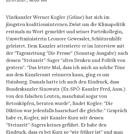
25.07.2021
, 16:00 Uhr
Vizekanzler Werner Kogler (Grüne) hat sich im
jüngsten koalitionsinternen Zwist um die Klimapolitik
erstmals zu Wort gemeldet und seiner Parteikollegin,
Umweltministerin Leonore Gewessler, Schützenhilfe
geleistet. Dem Kanzler attestierte er im Interview mit
der "Tageszeitung "Die Presse" (Sonntag-Ausgabe) nach
dessen "Steinzeit"-Sager "altes Denken und Politik von
gestern". "Das letzte Mal, dass ich mich an solche Töne
aus dem Kanzleramt erinnern kann, ging es um
Hainburg. Damals hatte ich auch den Eindruck, dass
Bundeskanzler Sinowatz (Ex-SPÖ-Kanzler Fred, Anm.)
von den falschen Leuten, manchmal sogar von
Betonköpfen, beraten wurde", findet Kogler: "Die
Diktion war jedenfalls haarscharf die gleiche." Gespräch
habe er, Kogler, mit Kanzler Kurz seit dessen
"Steinzeit"-Sagers keines geführt. Er habe den
Eindruck, dass es bei Kurz so "wie früher ist" und man