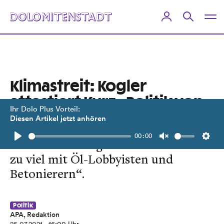
Klimastreit: Kogler
attestiert Kurz „Politik von
Ihr Dolo Plus Vorteil:
gestern“
Diesen Artikel jetzt anhören
00:00
Der Kanzler umgebe sich "vielleicht
Play
Unmute
Setti
zu viel mit Öl-Lobbyisten und
Betonierern“.
Politik
APA, Redaktion