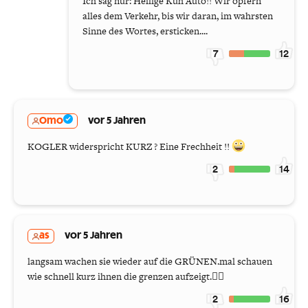
Ich sag nur: Heilige Kuh Auto!! Wir opfern
alles dem Verkehr, bis wir daran, im wahrsten
Sinne des Wortes, ersticken....
7
12
Omo
vor 5 Jahren
KOGLER widerspricht KURZ ? Eine Frechheit !!
2
14
as
vor 5 Jahren
langsam wachen sie wieder auf die GRÜNEN.mal schauen
wie schnell kurz ihnen die grenzen aufzeigt.🤷‍♂️
2
16