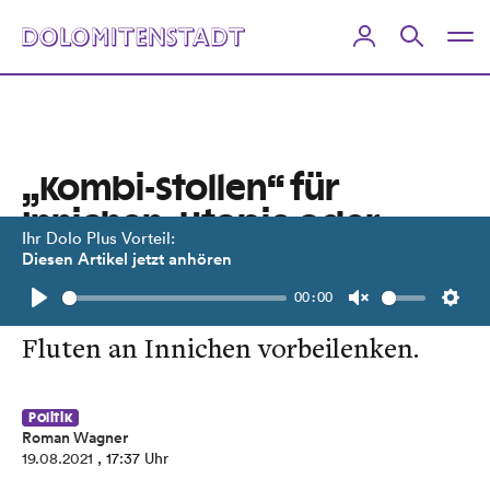
„Kombi-Stollen“ für
Innichen: Utopie oder
Ihr Dolo Plus Vorteil:
Quantensprung?
Diesen Artikel jetzt anhören
00:00
Ein Tunnel soll Verkehrsströme und
Play
Unmute
Setti
Fluten an Innichen vorbeilenken.
Politik
Roman Wagner
19.08.2021
, 17:37 Uhr