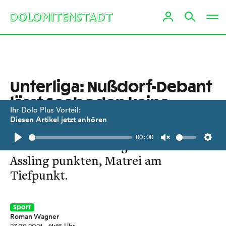
Unterliga: Nußdorf-Debant
lässt Seeboden keine
Ihr Dolo Plus Vorteil:
Chance
Diesen Artikel jetzt anhören
00:00
Souveräner Heimsieg. Lienz und
Play
Unmute
Setti
Assling punkten, Matrei am
Tiefpunkt.
Sport
Roman Wagner