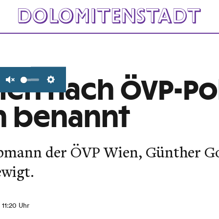
ien nach ÖVP-Pol
Unmute
Settings
an benannt
bmann der ÖVP Wien, Günther Gol
ewigt.
, 11:20 Uhr