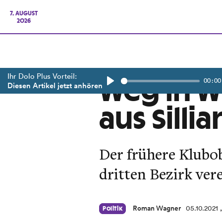
7. AUGUST
2026
Ihr Dolo Plus Vorteil:
00:00
Weg in W
Diesen Artikel jetzt anhören
Play
aus Silli
Der frühere Klubo
dritten Bezirk ver
Roman Wagner
05.10.2021
Politik