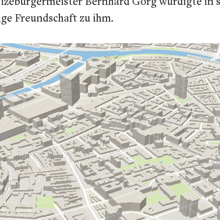
izebürgermeister Bernhard Görg würdigte in 
ige Freundschaft zu ihm.