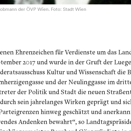
lubobmann der ÖVP Wien. Foto: Stadt Wien
enen Ehrenzeichen für Verdienste um das Lan
ptember 2017 und wurde in der Gruft der Lueg
deratsausschuss Kultur und Wissenschaft die 
rmherzigengasse und der Neulinggasse im drit
eter der Politik und Stadt die neuen Straßent
 durch sein jahrelanges Wirken geprägt und sic
e Parteigrenzen hinweg geschätzt und anerkan
hrendes Andenken bewahrt“, so Landtagspräside