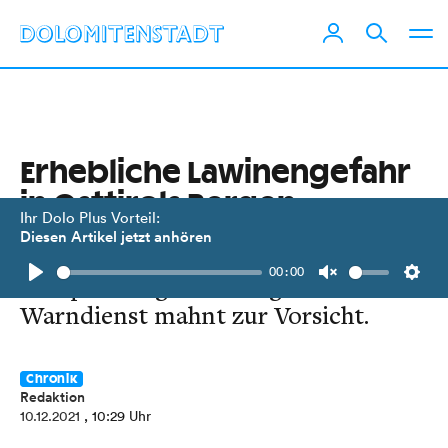
Erhebliche Lawinengefahr
in Osttirols Bergen
Ihr Dolo Plus Vorteil:
Diesen Artikel jetzt anhören
Nach den Schneefällen keine
00:00
Entspannung im Gebirge.
Play
Unmute
Setti
Warndienst mahnt zur Vorsicht.
Chronik
Redaktion
10.12.2021
, 10:29 Uhr