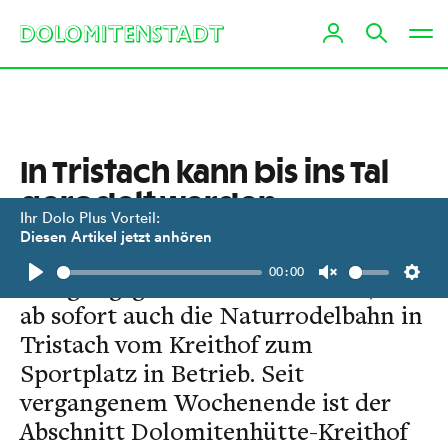
In Tristach kann bis ins Tal
gerodelt werden
Ihr Dolo Plus Vorteil:
Diesen Artikel jetzt anhören
Wie die zuständige
00:00
Bringungsgemeinschaft mitteilt, ist
Play
Unmute
Setti
ab sofort auch die Naturrodelbahn in
Tristach vom Kreithof zum
Sportplatz in Betrieb. Seit
vergangenem Wochenende ist der
Abschnitt Dolomitenhütte-Kreithof