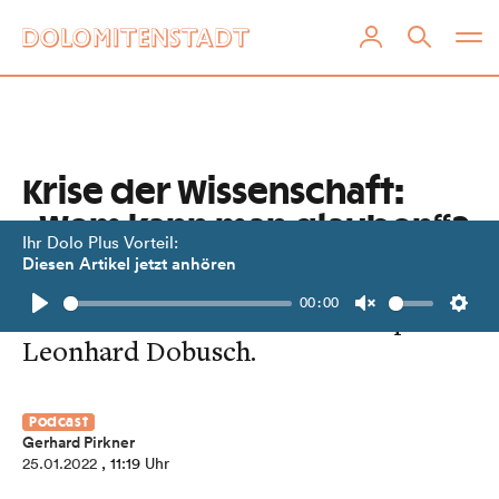
Krise der Wissenschaft:
„Wem kann man glauben“?
Ihr Dolo Plus Vorteil:
Diesen Artikel jetzt anhören
Ein Podcast-Gespräch mit dem
00:00
Wissenschaftler und Medienexperte
Play
Unmute
Setti
Leonhard Dobusch.
Podcast
Gerhard Pirkner
25.01.2022
, 11:19 Uhr