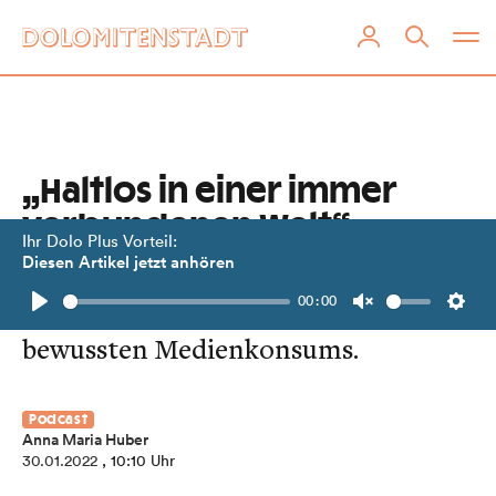
„Haltlos in einer immer
verbundenen Welt“
Ihr Dolo Plus Vorteil:
Diesen Artikel jetzt anhören
Digital-Detox-Expertin Monika
00:00
Schmiderer über die Kraft des
Play
Unmute
Setti
bewussten Medienkonsums.
Podcast
Anna Maria Huber
30.01.2022
, 10:10 Uhr