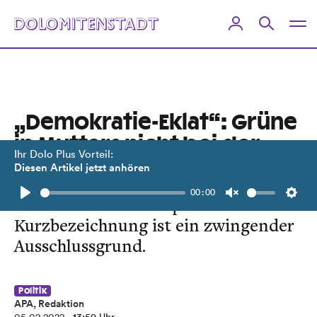
„Demokratie-Eklat“: Grüne
in Mutters nicht bei der
Ihr Dolo Plus Vorteil:
Wahl
Diesen Artikel jetzt anhören
00:00
Bindestrich statt verpflichtender
Play
Unmute
Setti
Kurzbezeichnung ist ein zwingender
Ausschlussgrund.
Politik
APA, Redaktion