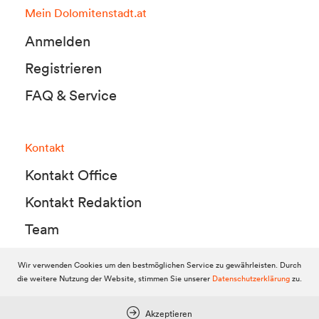
Mein Dolomitenstadt.at
Anmelden
Registrieren
FAQ & Service
Kontakt
Kontakt Office
Kontakt Redaktion
Team
Wir verwenden Cookies um den bestmöglichen Service zu gewährleisten. Durch
die weitere Nutzung der Website, stimmen Sie unserer
Datenschutzerklärung
zu.
© 2010-2026 Dolomitenstadt.at
Dolomitenstadt Media KG, Dolomitenstraße 1 / 7. Stock, 9900 Lienz,
Tel.:
04852 700500
Akzeptieren