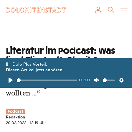
Literatur im Podcast: Was
liest Elisabeth Blanik?
Ihr Dolo Plus Vorteil:
Diesen Artikel jetzt anhören
„Was Sie schon immer über die
00:00
Lienzer Bürgermeisterin wissen
Play
Unmute
Setti
wollten ...“
Podcast
Redaktion
20.02.2022
, 12:19 Uhr