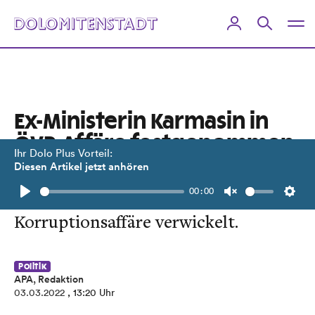
Ex-Ministerin Karmasin in
ÖVP-Affäre festgenommen
Ihr Dolo Plus Vorteil:
Diesen Artikel jetzt anhören
Die prominente Meinungsforscherin
00:00
ist in die Inseraten-
Play
Unmute
Setti
Korruptionsaffäre verwickelt.
Politik
APA, Redaktion
03.03.2022
, 13:20 Uhr