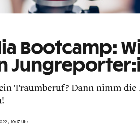
ia Bootcamp: Wi
en Jungreporter:
 dein Traumberuf? Dann nimm die
h!
2022
, 10:17 Uhr