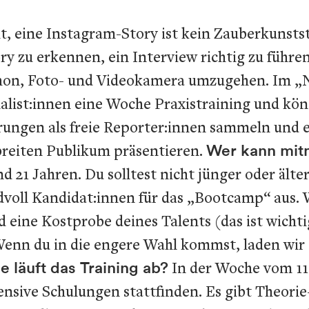
t, eine Instagram-Story ist kein Zauberkunstst
ry zu erkennen, ein Interview richtig zu führ
ophon, Foto- und Videokamera umzugehen. Im
list:innen eine Woche Praxistraining und könne
ngen als freie Reporter:innen sammeln und eig
 breiten Publikum präsentieren.
Wer kann mit
nd 21 Jahren. Du solltest nicht jünger oder äl
voll Kandidat:innen für das „Bootcamp“ aus. W
 eine Kostprobe deines Talents (das ist wichti
 Wenn du in die engere Wahl kommst, laden wir 
e läuft das Training ab?
In der Woche vom 11. 
tensive Schulungen stattfinden. Es gibt Theori