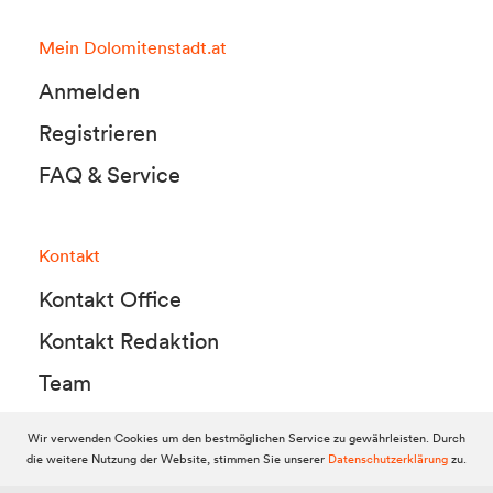
Mein Dolomitenstadt.at
Anmelden
Registrieren
FAQ & Service
Kontakt
Kontakt Office
Kontakt Redaktion
Team
Wir verwenden Cookies um den bestmöglichen Service zu gewährleisten. Durch
die weitere Nutzung der Website, stimmen Sie unserer
Datenschutzerklärung
zu.
© 2010-2026 Dolomitenstadt.at
Dolomitenstadt Media KG, Dolomitenstraße 1 / 7. Stock, 9900 Lienz,