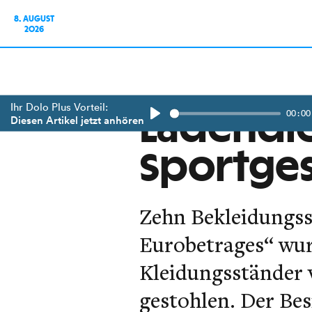
8. AUGUST
2026
Ihr Dolo Plus Vorteil:
00:00
Ladendie
Diesen Artikel jetzt anhören
Play
Sportge
Zehn Bekleidungss
Eurobetrages“ wur
Kleidungsständer 
gestohlen. Der Bes