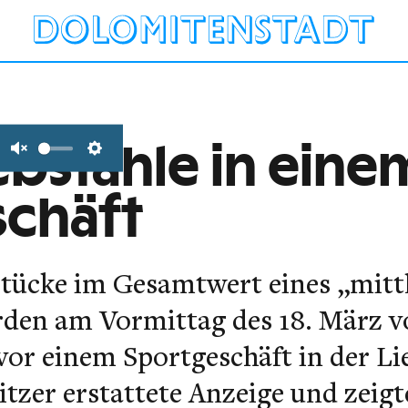
bstähle in einem
Unmute
Settings
schäft
tücke im Gesamtwert eines „mittl
den am Vormittag des 18. März 
vor einem Sportgeschäft in der L
itzer erstattete Anzeige und zeigte