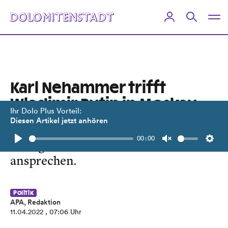
Karl Nehammer trifft
Wladimir Putin in Moskau
Ihr Dolo Plus Vorteil:
Diesen Artikel jetzt anhören
Der Bundeskanzler will
00:00
"Kriegsverbrechen" in der Ukraine
Play
Unmute
Setti
ansprechen.
Politik
APA, Redaktion
11.04.2022
, 07:06 Uhr