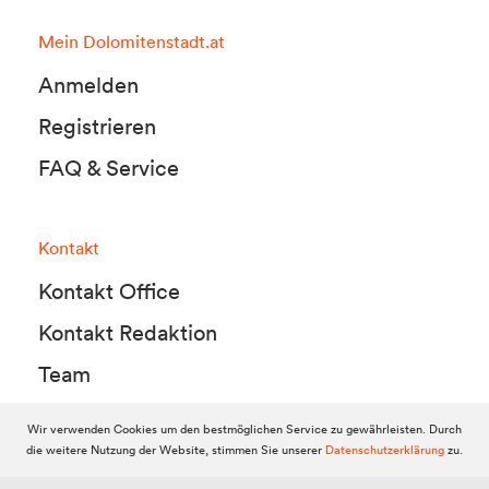
Mein Dolomitenstadt.at
Anmelden
Registrieren
FAQ & Service
Kontakt
Kontakt Office
Kontakt Redaktion
Team
Wir verwenden Cookies um den bestmöglichen Service zu gewährleisten. Durch
die weitere Nutzung der Website, stimmen Sie unserer
Datenschutzerklärung
zu.
© 2010-2026 Dolomitenstadt.at
Dolomitenstadt Media KG, Dolomitenstraße 1 / 7. Stock, 9900 Lienz,