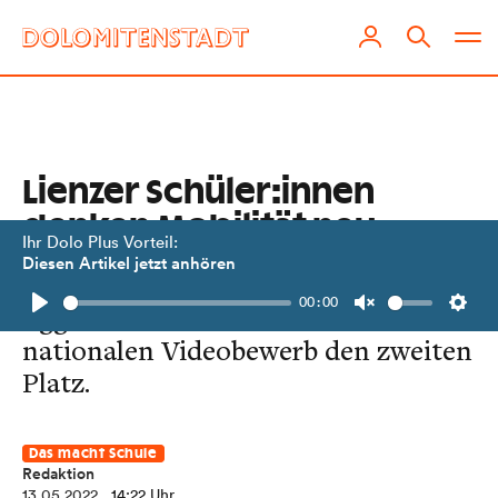
Lienzer Schüler:innen
denken Mobilität neu
Ihr Dolo Plus Vorteil:
Diesen Artikel jetzt anhören
Eine Unterstufen-Klasse der MS
00:00
Egger-Lienz holte bei einem
Play
Unmute
Setti
nationalen Videobewerb den zweiten
Platz.
Das macht Schule
Redaktion
13.05.2022
, 14:22 Uhr