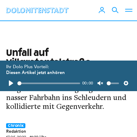
Unfall auf
Villgratentalstraße
Ihr Dolo Plus Vorteil:
forderte zwei Verletzte
Diesen Artikel jetzt anhören
00:00
Wagen eines 21-Jährigen geriet auf
Play
Unmute
Setti
nasser Fahrbahn ins Schleudern und
kollidierte mit Gegenverkehr.
Chronik
Redaktion