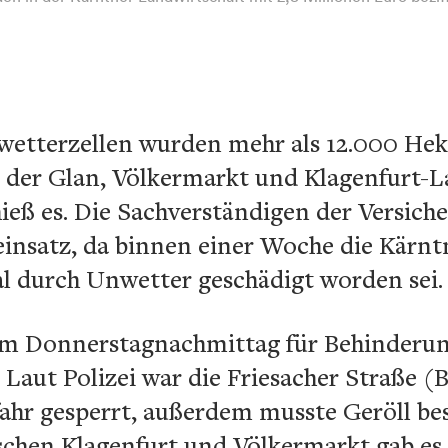
etterzellen wurden mehr als 12.000 Hekt
n der Glan, Völkermarkt und Klagenfurt-L
hieß es. Die Sachverständigen der Versich
einsatz, da binnen einer Woche die Kärnt
al durch Unwetter geschädigt worden sei.
am Donnerstagnachmittag für Behinderun
Laut Polizei war die Friesacher Straße (B
hr gesperrt, außerdem musste Geröll bes
schen Klagenfurt und Völkermarkt gab e