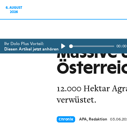
6. AUGUST
2026
Ihr Dolo Plus Vorteil:
00:00
Massive 
Diesen Artikel jetzt anhören
Play
Österrei
12.000 Hektar Agra
verwüstet.
APA, Redaktion
03.06.20
Chronik