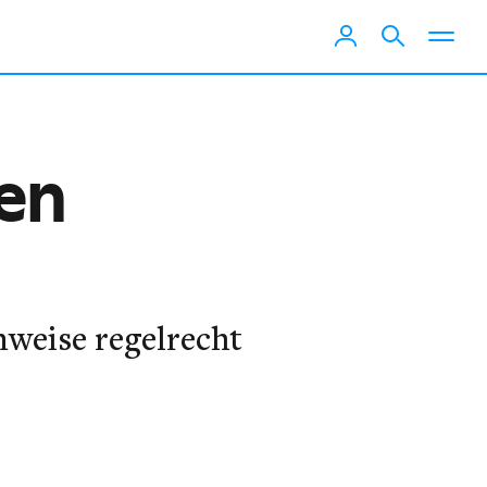
den
nweise regelrecht