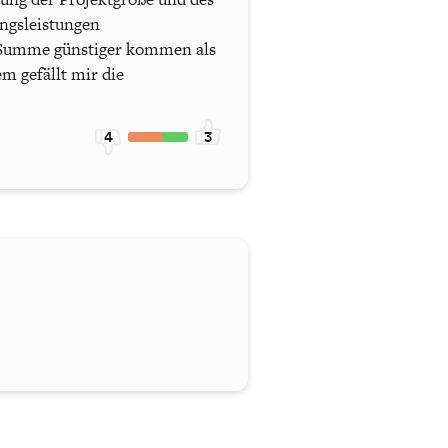
ungsleistungen
in Summe günstiger kommen als
m gefällt mir die
4
3