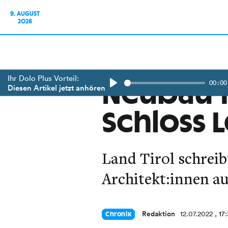
9. AUGUST
2026
Ihr Dolo Plus Vorteil:
00:00
Neubau f
Diesen Artikel jetzt anhören
Play
Schloss 
Land Tirol schreib
Architekt:innen au
Redaktion
12.07.2022
, 17
Chronik