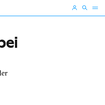
bei
ler