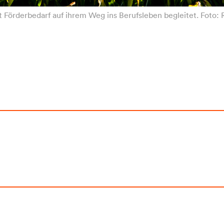
Förderbedarf auf ihrem Weg ins Berufsleben begleitet. Foto