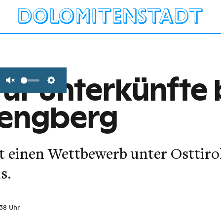
ür Unterkünfte 
Unmute
Settings
Lengberg
t einen Wettbewerb unter Osttiro
s.
:38 Uhr