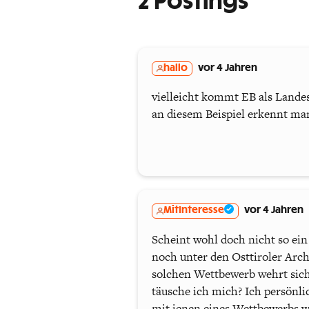
2 Postings
hallo
vor 4 Jahren
vielleicht kommt EB als Landes
an diesem Beispiel erkennt man
MitInteresse
vor 4 Jahren
Scheint wohl doch nicht so ei
noch unter den Osttiroler Arch
solchen Wettbewerb wehrt sich
täusche ich mich? Ich persönl
mit jenen eines Wettbewerbs wi