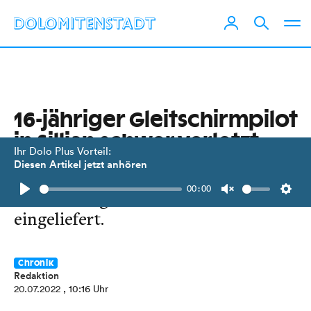
16-jähriger Gleitschirmpilot
in Sillian schwer verletzt
Ihr Dolo Plus Vorteil:
Diesen Artikel jetzt anhören
Der Jugendliche stürzte beim
00:00
Landeanflug ab und wurde ins BKH
Play
Unmute
Setti
eingeliefert.
Chronik
Redaktion
20.07.2022
, 10:16 Uhr