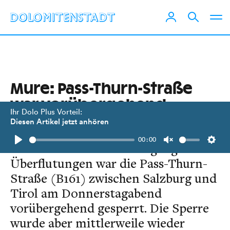
Mure: Pass-Thurn-Straße
war vorübergehend
Ihr Dolo Plus Vorteil:
gesperrt
Diesen Artikel jetzt anhören
00:00
Nach mehreren Murenabgängen und
Play
Unmute
Setti
Überflutungen war die Pass-Thurn-
Straße (B161) zwischen Salzburg und
Tirol am Donnerstagabend
vorübergehend gesperrt. Die Sperre
wurde aber mittlerweile wieder