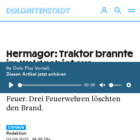
Hermagor: Traktor brannte
im Waldgebiet aus
Ihr Dolo Plus Vorteil:
Diesen Artikel jetzt anhören
Nach Reparaturarbeiten fing die
00:00
Landmaschine auf einer Probefahrt
Play
Unmute
Setti
Feuer. Drei Feuerwehren löschten
den Brand.
Chronik
Redaktion
02.08.2022
, 14:38 Uhr