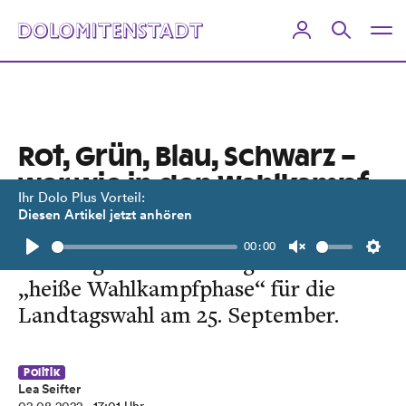
Rot, Grün, Blau, Schwarz –
wer wie in den Wahlkampf
Ihr Dolo Plus Vorteil:
startet
Diesen Artikel jetzt anhören
00:00
In wenigen Wochen beginnt die
Play
Unmute
Setti
„heiße Wahlkampfphase“ für die
Landtagswahl am 25. September.
Politik
Lea Seifter