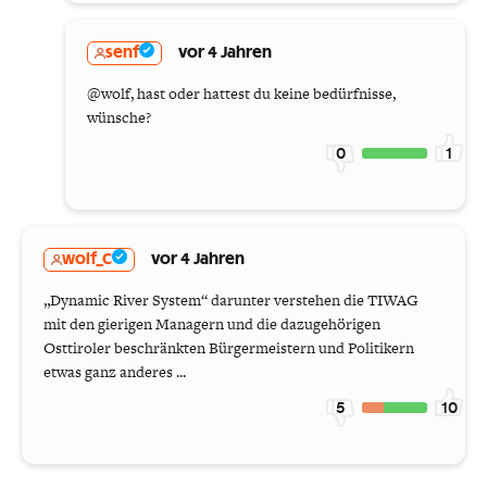
senf
vor 4 Jahren
@wolf, hast oder hattest du keine bedürfnisse,
wünsche?
0
1
wolf_C
vor 4 Jahren
„Dynamic River System“ darunter verstehen die TIWAG
mit den gierigen Managern und die dazugehörigen
Osttiroler beschränkten Bürgermeistern und Politikern
etwas ganz anderes ...
5
10