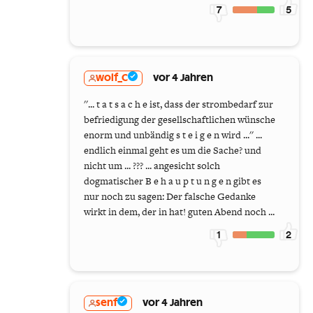
7
5
wolf_C
vor 4 Jahren
''... t a t s a c h e ist, dass der strombedarf zur
befriedigung der gesellschaftlichen wünsche
enorm und unbändig s t e i g e n wird ...'' ...
endlich einmal geht es um die Sache? und
nicht um ... ??? ... angesicht solch
dogmatischer B e h a u p t u n g e n gibt es
nur noch zu sagen: Der falsche Gedanke
wirkt in dem, der in hat! guten Abend noch ...
1
2
senf
vor 4 Jahren