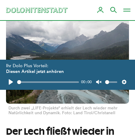
Ihr Dolo Plus Vorteil:
Diesen Artikel jetzt anhören
00:00
Play
Unmute
Setti
Durch zwei „LIFE-Projekte“ erhielt der Lech wieder mehr
Natürlichkeit und Dynamik. Foto: Land Tirol/Christanell
Der Lech fließt wieder in